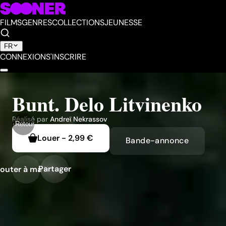
FILMS
GENRES
COLLECTIONS
JEUNESSE
FR
CONNEXION
S'INSCRIRE
Bunt. Delo Litvinenko
Réalisé par
Andreï Nekrassov
Retour
Louer
-
2,99 €
Bande-annonce
Partager
outer à ma liste