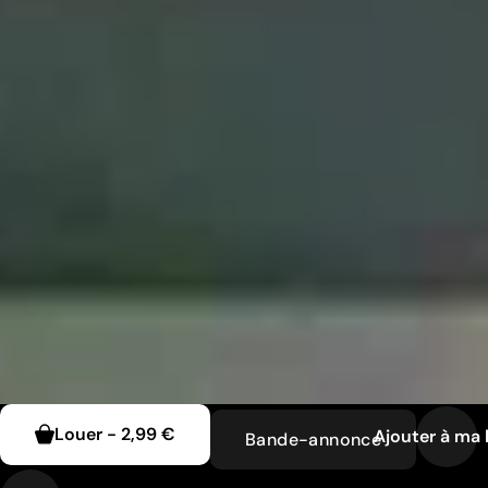
Louer
-
2,99 €
Ajouter à ma l
Bande-annonce