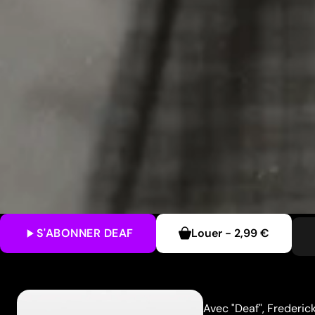
S'ABONNER
DEAF
Louer
-
2,99 €
Avec "Deaf", Frederi