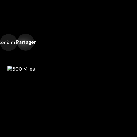
Partager
er à ma liste