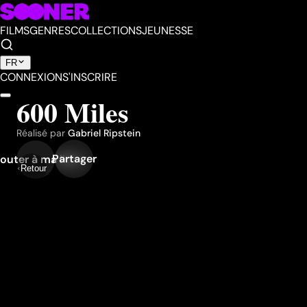
FILMS
GENRES
COLLECTIONS
JEUNESSE
FR
CONNEXION
S'INSCRIRE
600 Miles
Réalisé par
Gabriel Ripstein
Partager
outer à ma liste
Retour