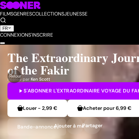
FILMS
GENRES
COLLECTIONS
JEUNESSE
FR
CONNEXION
S'INSCRIRE
The Extraordinary Jour
of the Fakir
Retour
Réalisé par
Ken Scott
S'ABONNER
L'EXTRAORDINAIRE VOYAGE DU FA
Louer
-
2,99 €
Acheter pour
6,99 €
Partager
Ajouter à ma liste
Bande-annonce