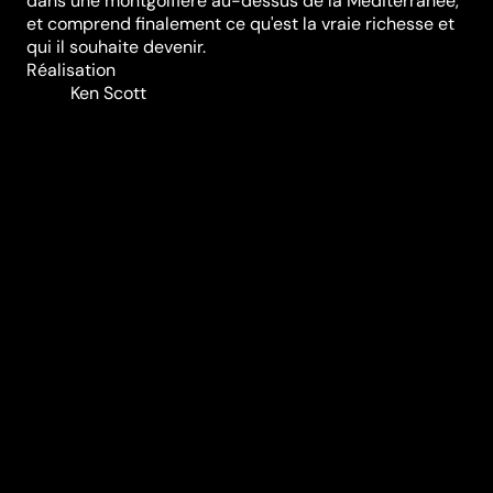
dans une montgolfière au-dessus de la Méditerranée,
et comprend finalement ce qu'est la vraie richesse et
qui il souhaite devenir.
Réalisation
Ken Scott
Genres
Comédie
Casting
Sarah-Jeanne
Labrosse
Kay
Greidanus
Erin
Moriarty
Ben
Miller
Amruta
Sant
Barkhad
Abdi
Bérénice
Béjo
Dhanush
Durée (en min)
100
Année
2018
Pays
France