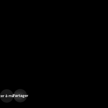
Partager
er à ma liste