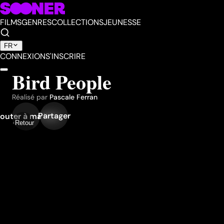
FILMS
GENRES
COLLECTIONS
JEUNESSE
FR
CONNEXION
S'INSCRIRE
Bird People
Réalisé par
Pascale Ferran
Partager
outer à ma liste
Retour