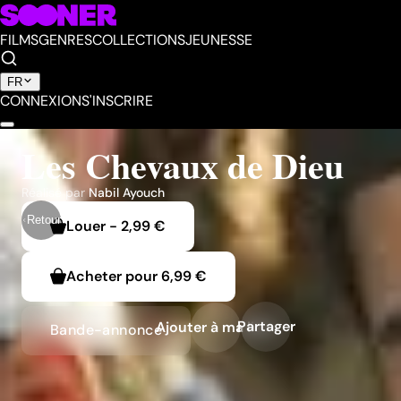
FILMS
GENRES
COLLECTIONS
JEUNESSE
FR
CONNEXION
S'INSCRIRE
Les Chevaux de Dieu
Réalisé par
Nabil Ayouch
Retour
Louer
-
2,99 €
Acheter pour
6,99 €
Partager
Ajouter à ma liste
Bande-annonce