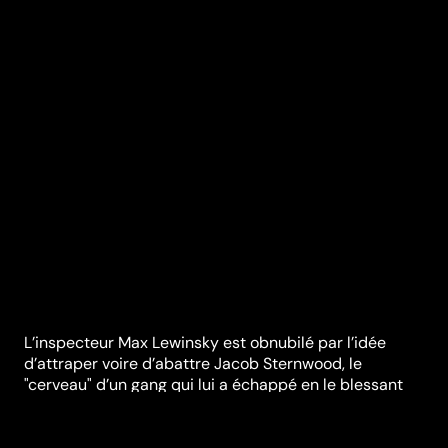
L’inspecteur Max Lewinsky est obnubilé par l’idée
d’attraper voire d’abattre Jacob Sternwood, le
"cerveau" d’un gang qui lui a échappé en le blessant
au genou. L’ancien criminel Jacob Sternwood doit
quitter sa retraite en Islande et revenir à Londres pour
aider son fils impliqué dans une affaire de corruption