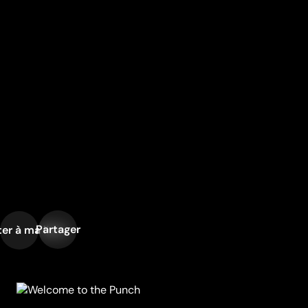
Partager
er à ma liste