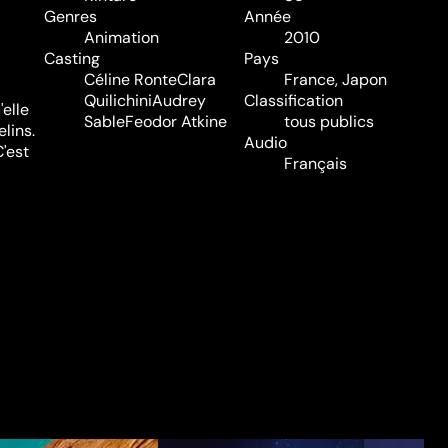
Genres
Année
Animation
2010
Casting
Pays
Céline Ronte
Clara
France, Japon
Quilichini
Audrey
Classification
'elle
Sable
Feodor Atkine
tous publics
elins.
Audio
C'est
Français