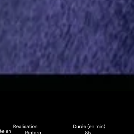
Réalisation
Durée (en min)
ée en
Rintaro
85