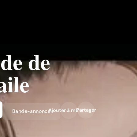
nde de
aile
Partager
Ajouter à ma liste
Bande-annonce