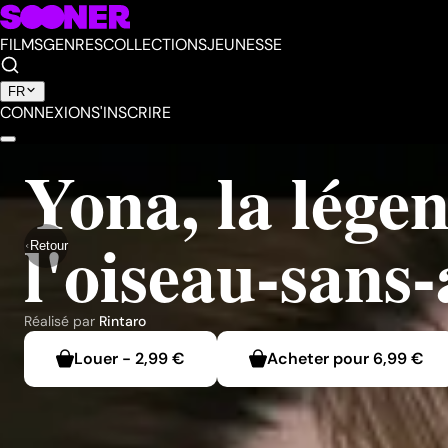
FILMS
GENRES
COLLECTIONS
JEUNESSE
FR
CONNEXION
S'INSCRIRE
Yona, la lége
l'oiseau-sans-
Retour
Réalisé par
Rintaro
Louer
-
2,99 €
Acheter pour
6,99 €