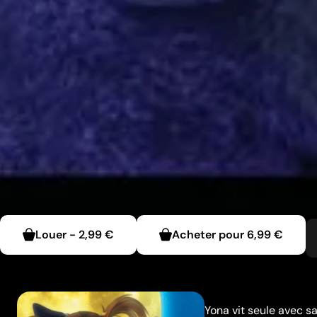
Louer
-
2,99 €
Acheter pour
6,99 €
Yona vit seule avec 