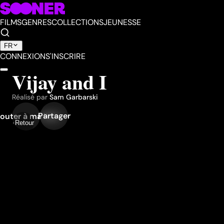
FILMS
GENRES
COLLECTIONS
JEUNESSE
FR
CONNEXION
S'INSCRIRE
Vijay and I
Réalisé par
Sam Garbarski
Partager
outer à ma liste
Retour