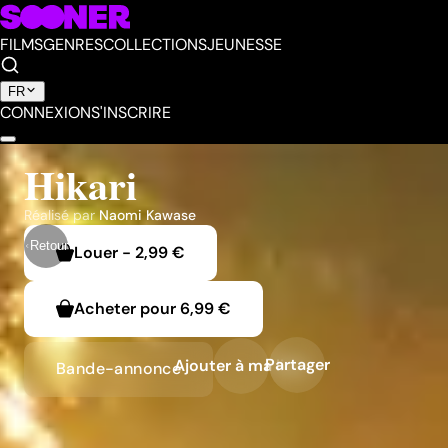
FILMS
GENRES
COLLECTIONS
JEUNESSE
FR
CONNEXION
S'INSCRIRE
Hikari
Réalisé par
Naomi Kawase
Retour
Louer
-
2,99 €
Acheter pour
6,99 €
Partager
Ajouter à ma liste
Bande-annonce