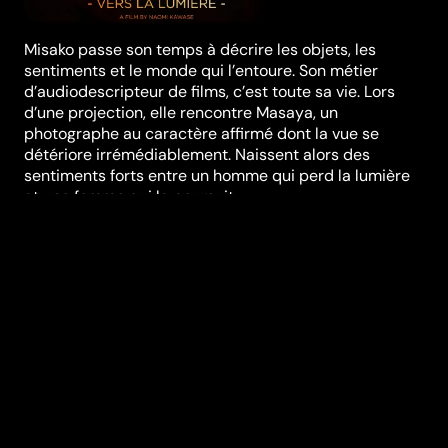
Misako passe son temps à décrire les objets, les
sentiments et le monde qui l’entoure. Son métier
d’audiodescripteur de films, c’est toute sa vie. Lors
d’une projection, elle rencontre Masaya, un
photographe au caractère affirmé dont la vue se
détériore irrémédiablement. Naissent alors des
sentiments forts entre un homme qui perd la lumière
et une femme qui la poursuit.
Festivals et récompenses
Festival de Cannes
Réalisation
Naomi Kawase
Genres
Drame
Casting
Mantarô Koichi
Ayame
Misaki
Masatoshi