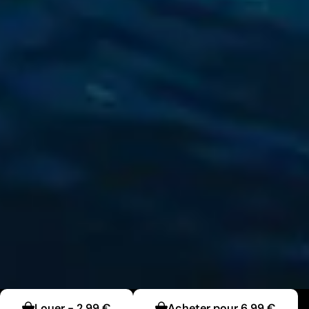
Louer
-
2,99 €
Acheter pour
6,99 €