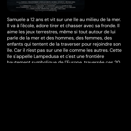
Samuele a 12 ans et vit sur une île au milieu de la mer.
Il va à l'école, adore tirer et chasser avec sa fronde. Il
aime les jeux terrestres, même si tout autour de lui
parle de la mer et des hommes, des femmes, des
enfants qui tentent de la traverser pour rejoindre son
île. Car il n'est pas sur une île comme les autres. Cette
île s'appelle Lampedusa et c'est une frontière
hautement symbolique de l'Europe, traversée ces 20
dernières années par des milliers de migrants en
quête de liberté. Cinquième documentaire de
Gianfranco Rosi ("Below Sea Level", "Sacro GRA"...),
"Fuocoammare" a reçu l'Ours d'Or à Berlin en 2016.
Festivals et récompenses
Internationale Filmfestspiele Berlin
Réalisation
Gianfranco Rosi