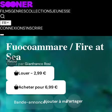
FILMS
GENRES
COLLECTIONS
JEUNESSE
FR
CONNEXION
S'INSCRIRE
Fuocoammare / Fire at
Sea
Retour
Réalisé par
Gianfranco Rosi
Louer
-
2,99 €
Acheter pour
6,99 €
Partager
Ajouter à ma liste
Bande-annonce