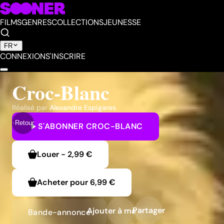
FILMS
GENRES
COLLECTIONS
JEUNESSE
FR
CONNEXION
S'INSCRIRE
Croc-Blanc
Réalisé par
Alexandre Espigares
Retour
S'ABONNER
CROC-BLANC
Louer
-
2,99 €
Acheter pour
6,99 €
Partager
Ajouter à ma liste
Bande-annonce