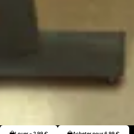
Louer
-
2,99 €
Acheter pour
6,99 €