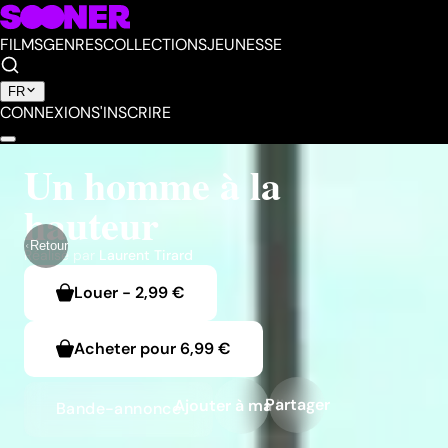
FILMS
GENRES
COLLECTIONS
JEUNESSE
FR
CONNEXION
S'INSCRIRE
Un homme à la
hauteur
Retour
Réalisé par
Laurent Tirard
Louer
-
2,99 €
Acheter pour
6,99 €
Partager
Ajouter à ma liste
Bande-annonce