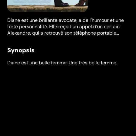
Diane est une brillante avocate, a de l’humour et une
forte personnalité. Elle reçoit un appel d’un certain
Alexandre, qui a retrouvé son téléphone portable…
Synopsis
Diane est une belle femme. Une très belle femme.
Brillante avocate, elle a de l’humour et une forte
personnalité. Et comme elle vient de mettre un terme
à un mariage qui ne la rendait pas heureuse, la voilà
enfin libre de rencontrer l’homme de sa vie. Le hasard
n’existant pas, Diane reçoit le coup de fil d’un certain
Alexandre, qui a retrouvé le portable qu’elle avait
égaré. Très vite, quelque chose se passe lors de cette
conversation téléphonique. Alexandre est courtois,
drôle, visiblement cultivé... Diane est sous le charme.
Un rendez-vous est rapidement fixé. Mais la rencontre
ne se passe pas du tout comme prévu…