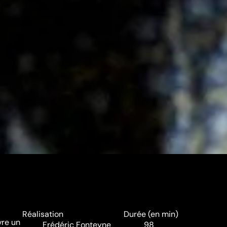
Réalisation
Durée (en min)
vre un
Frédéric Fonteyne
98