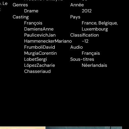
. Le
Genres
Année
x
Drame
2012
Casting
Pays
François
France, Belgique,
Damiens
Anne
Luxembourg
Paulicevich
Jan
Classification
Hammenecker
Mariano
-12
Frumboli
David
Audio
Murgia
Corentin
Français
Lobet
Sergi
Sous-titres
López
Zacharie
Néerlandais
Chasseriaud