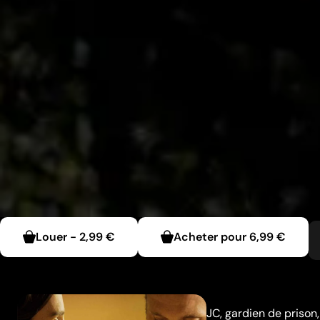
Louer
-
2,99 €
Acheter pour
6,99 €
JC, gardien de prison,