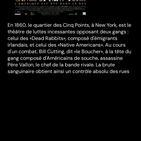
En 1860, le quartier des Cinq Points, à New York, est le
théâtre de luttes incessantes opposant deux gangs :
celui des «Dead Rabbits», composé d'émigrants
irlandais, et celui des «Native Americans». Au cours
d'un combat, Bill Cutting, dit «le Boucher», à la tête du
gang composé d'Américains de souche, assassine
Père Vallon, le chef de la bande rivale. La brute
sanguinaire obtient ainsi un contrôle absolu des rues
new-yorkaises. Afin de renforcer son pouvoir, il
s'associe à Boss Tweed, un caïd sans scrupules dont
l'activité principale consiste à terroriser les habitants
de la ville. Dix-sept ans plus tard, le Boucher règne
toujours en maître. Mais Amsterdam, le fils de Vallon,
veut venger la mort de son père en éliminant Cutting...
Réalisation
Martin Scorsese
Genres