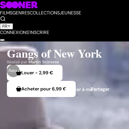
FILMS
GENRES
COLLECTIONS
JEUNESSE
FR
CONNEXION
S'INSCRIRE
Gangs of New York
Réalisé par
Martin Scorsese
Retour
Louer
-
2,99 €
Acheter pour
6,99 €
Partager
Ajouter à ma liste