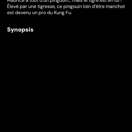
Maurice a tout d’un pingouin… mais le tigre est en lui !
Élevé par une tigresse, ce pingouin loin d’être manchot
est devenu un pro du Kung Fu.
Synopsis
Avec ses amis, les As de la jungle, Maurice entend
dorénavant faire régner l’ordre et la justice dans la
jungle, comme sa mère avant lui. Mais Igor, un koala
diabolique, entouré de ses babouins mercenaires pas
très futés, a pour projet de détruire la jungle… Les As
de la jungle, à la rescousse !
Réalisation
David Alaux
Genres
Animation
,
Jeunesse
Casting
Paul Borne
Philippe
Bozo
Alain
Dorval
Frantz
Confiac
Richard