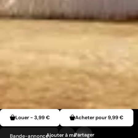
Louer
-
3,99 €
Acheter pour
9,99 €
Partager
Ajouter à ma liste
Bande-annonce