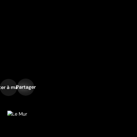
Partager
er à ma liste