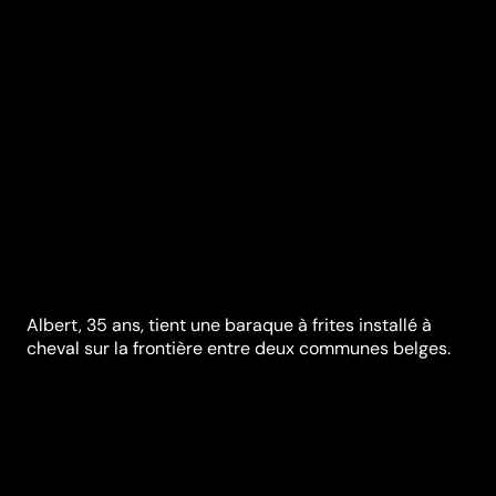
Albert, 35 ans, tient une baraque à frites installé à
cheval sur la frontière entre deux communes belges.
Quand il donne ses frites au client, Albert est en
Flandre, mais quand il les plonge dans l'huile brûlante,
il est du côté francophone. Avec ses paquets de frites,
Albert délivre des messages, à la manière des fortune
cookies. A la veille de l'an 2000, ils sont nombreux à
se presser devant le comptoir d'Albert pour avoir un