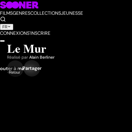
FILMS
GENRES
COLLECTIONS
JEUNESSE
FR
CONNEXION
S'INSCRIRE
Le Mur
Réalisé par
Alain Berliner
Partager
outer à ma liste
Retour