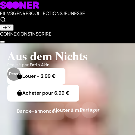
FILMS
GENRES
COLLECTIONS
JEUNESSE
FR
CONNEXION
S'INSCRIRE
Aus dem Nichts
Réalisé par
Fatih Akin
Retour
Louer
-
2,99 €
Acheter pour
6,99 €
Partager
Ajouter à ma liste
Bande-annonce