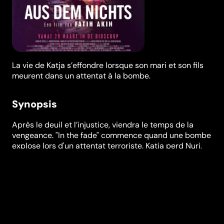
La vie de Katja s’effondre lorsque son mari et son fils
meurent dans un attentat à la bombe.
Synopsis
Après le deuil et l’injustice, viendra le temps de la
vengeance. "In the fade" commence quand une bombe
explose lors d'un attentat terroriste. Katja perd Nuri,
son mari, et Rocco, son fils de six ans. Son deuil ne
peut se limiter à la tristesse et l'acceptation, seule la
colère demeure. Le procès acquitte les responsables
de la mort de sa famille, un couple d'extrême droite.
Dès lors, Katja n'a pas le choix : pour survivre, elle doit
venger les siens et traquer les monstres qui l'ont
privée de ceux qu'elle aimait le plus.