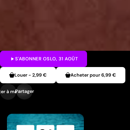
S'ABONNER
OSLO, 31 AOÛT
Louer
-
2,99 €
Acheter pour
6,99 €
Partager
er à ma liste