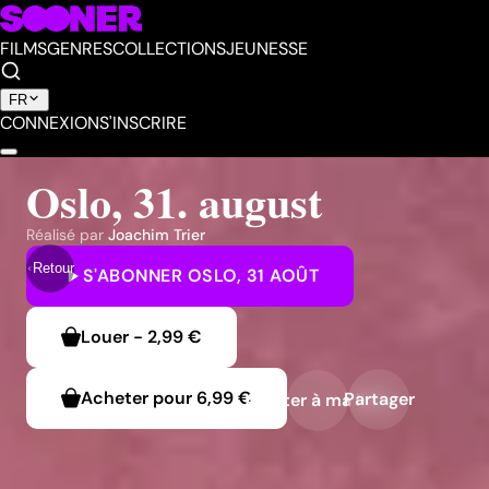
FILMS
GENRES
COLLECTIONS
JEUNESSE
FR
CONNEXION
S'INSCRIRE
Oslo, 31. august
Réalisé par
Joachim Trier
Retour
S'ABONNER
OSLO, 31 AOÛT
Louer
-
2,99 €
Acheter pour
6,99 €
Partager
Ajouter à ma liste