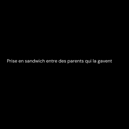
Prise en sandwich entre des parents qui la gavent
d'amour, Rachel, 9 ans, compte les minutes qui la
séparent de la liberté.
Réalisation
Carine Tardieu
Genres
Jeunesse
,
Comédie
Casting
Isabelle Carré
Juliette
Gombert
Elsa
Lepoivre
Anna