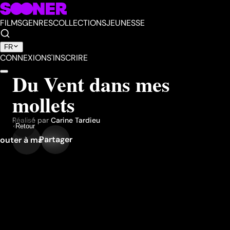
FILMS
GENRES
COLLECTIONS
JEUNESSE
FR
CONNEXION
S'INSCRIRE
Du Vent dans mes
mollets
Réalisé par
Carine Tardieu
Retour
Partager
outer à ma liste