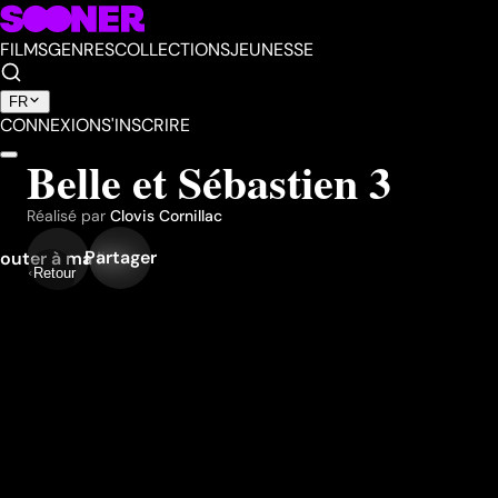
FILMS
GENRES
COLLECTIONS
JEUNESSE
FR
CONNEXION
S'INSCRIRE
Belle et Sébastien 3
Réalisé par
Clovis Cornillac
Partager
outer à ma liste
Retour