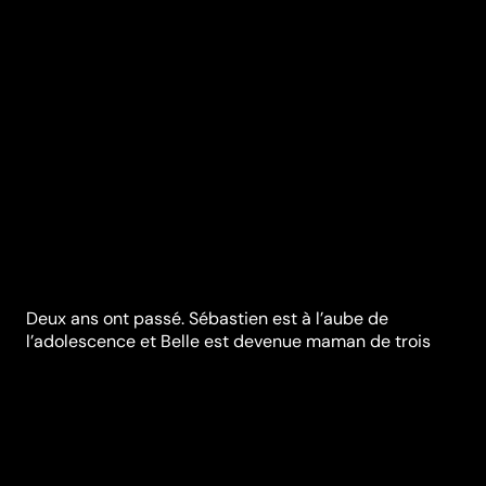
Deux ans ont passé. Sébastien est à l’aube de
l’adolescence et Belle est devenue maman de trois
adorables chiots. Pierre et Angelina sont sur le point
de se marier et rêvent d’une nouvelle vie, ailleurs… Au
grand dam de Sébastien qui refuse de quitter sa
montagne. Lorsque Joseph, l’ancien maître de Belle,
ressurgit bien décidé à récupérer sa chienne,
Sébastien se retrouve face à une terrible menace. Plus