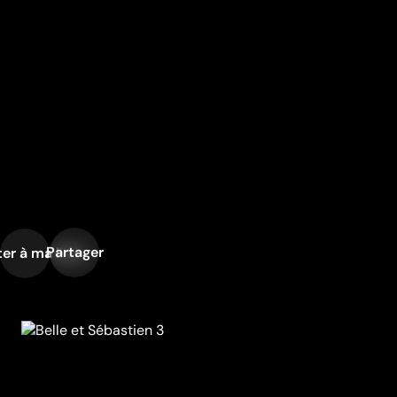
Partager
er à ma liste