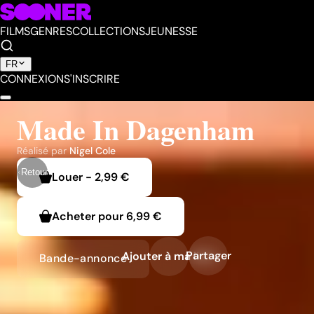
FILMS
GENRES
COLLECTIONS
JEUNESSE
FR
CONNEXION
S'INSCRIRE
Made In Dagenham
Réalisé par
Nigel Cole
Retour
Louer
-
2,99 €
Acheter pour
6,99 €
Partager
Ajouter à ma liste
Bande-annonce