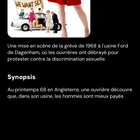
Une mise en scène de la grève de 1968 à l'usine Ford
de Dagenham, où les ouvrières ont débrayé pour
protester contre la discrimination sexuelle.
Synopsis
Au printemps 68 en Angleterre, une ouvrière découvre
que, dans son usine, les hommes sont mieux payés
que les femmes. En se battant pour elle et ses
copines, elle va, tout simplement, changer le monde…
Dans la lignée de "Full Monty" et "Billy Elliott", un film
anglais qui s'empare d'un sujet social avec une
énergie drôle et communicative, d'où l'on sort plein
d'espoir, le sourire aux lèvres.