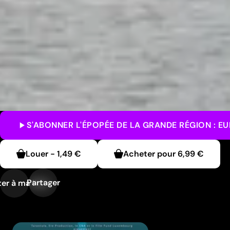
S'ABONNER
L'ÉPOPÉE DE LA GRANDE RÉGION : E
Louer
-
1,49 €
Acheter pour
6,99 €
Partager
er à ma liste