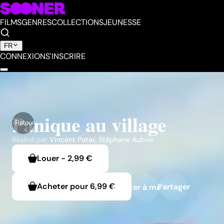
FILMS
GENRES
COLLECTIONS
JEUNESSE
FR
CONNEXION
S'INSCRIRE
Panique au village
Retour
Réalisé par
Vincent Patar
,
Stéphane Aubier
Louer
-
2,99 €
Acheter pour
6,99 €
Partager
Ajouter à ma liste