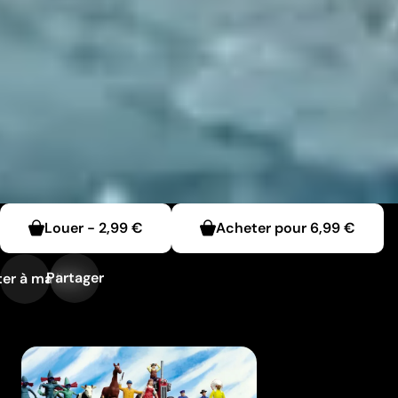
Louer
-
2,99 €
Acheter pour
6,99 €
Partager
er à ma liste