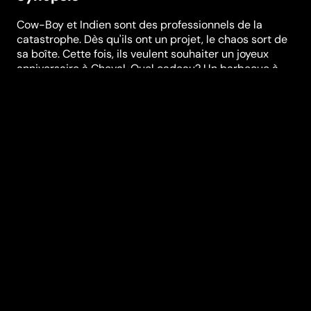
Cow-Boy et Indien sont des professionnels de la
catastrophe. Dès qu'ils ont un projet, le chaos sort de
sa boîte. Cette fois, ils veulent souhaiter un joyeux
anniversaire à Cheval. Quel cadeau? Un barbecue à
faire soi-même! Belle idée, sauf que la commande
dérape, et que Cow-boy et Indien se font livrer un
milliard de briques! Ce n'est plus un anniversaire, c'est
un tsunami! La maison de Cheval disparaît sous les
briques, écrasée. Il faut la reconstruire! Tu parles d'un
anniversaire! Surtout que des voleurs s'emparent des
murs dès qu'ils sont bâtis! Décidément, Cheval ne
pourra jamais profiter de ce jour spécial pour
rejoindre la pouliche qu'il aime, Madame Longrée, et
qui donne des leçons de piano au conservatoire d'à
côté. Au lieu de cela, il devra affronter d'improbables
créatures sous-marines, un ours en colère, trois
scientifiques fous et une matriarche psychopathe. Un
voyage au centre de la terre, dans des steppes
enneigées, dans un monde sous-marin, qui leur fera
vivre une panique au village comme ils n'en ont encore