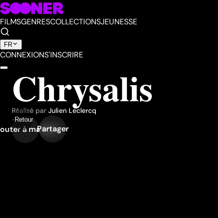
FILMS
GENRES
COLLECTIONS
JEUNESSE
FR
CONNEXION
S'INSCRIRE
Chrysalis
Réalisé par
Julien Leclercq
Retour
Partager
outer à ma liste