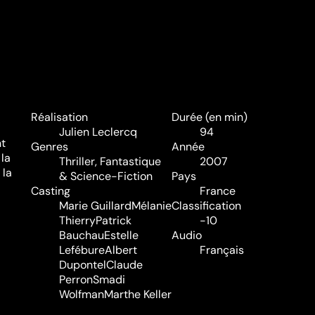
Réalisation
Durée (en min)
Julien Leclercq
94
nt
Genres
Année
 la
Thriller
,
Fantastique
2007
 la
& Science-Fiction
Pays
Casting
France
Marie Guillard
Mélanie
Classification
Thierry
Patrick
-10
Bauchau
Estelle
Audio
Lefébure
Albert
Français
Dupontel
Claude
Perron
Smadi
Wolfman
Marthe Keller