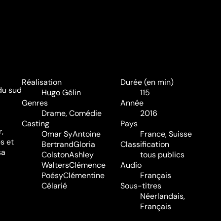
Réalisation
Durée (en min)
 du sud
Hugo Gélin
115
Genres
Année
Drame
,
Comédie
2016
Casting
Pays
,
Omar Sy
Antoine
France, Suisse
s et
Bertrand
Gloria
Classification
sa
Colston
Ashley
tous publics
Walters
Clémence
Audio
Poésy
Clémentine
Français
Célarié
Sous-titres
Néerlandais,
Français