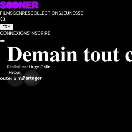
FILMS
GENRES
COLLECTIONS
JEUNESSE
FR
CONNEXION
S'INSCRIRE
Demain tout
Réalisé par
Hugo Gélin
Retour
Partager
outer à ma liste