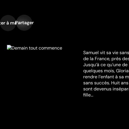
Partager
er à ma liste
Samuel vit sa vie sans
de la France, près des 
Jusqu’à ce qu’une de 
quelques mois, Gloria 
rendre l’enfant à sa m
sans succès. Huit ans 
sont devenus insépara
fille…