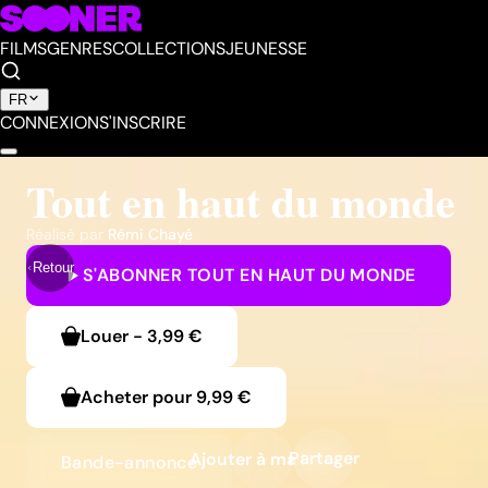
FILMS
GENRES
COLLECTIONS
JEUNESSE
FR
CONNEXION
S'INSCRIRE
Tout en haut du monde
Réalisé par
Rémi Chayé
Retour
S'ABONNER
TOUT EN HAUT DU MONDE
Louer
-
3,99 €
Acheter pour
9,99 €
Partager
Ajouter à ma liste
Bande-annonce