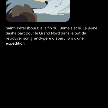
Saint-Pétersbourg, à la fin du 19ème siècle. La jeune
Sasha part pour le Grand Nord dans le but de
retrouver son grand-père disparu lors d'une
expédition.
Synopsis
Saint-Pétersbourg, à la fin du 19ème siècle. Sasha,
jeune fille de l’aristocratie russe, est fascinée par la
figure de son grand-père Oloukine, disparu lors d'une
expédition à bord du Davaï. Prête à tout faire pour
prouver que son grand-père n'a pas disparu et qu'il a
réussi son expédition, Sasha se lance dans un voyage
épique, à la conquête du Grand Nord.
Réalisation
Rémi Chayé