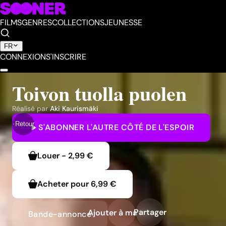
FILMS
GENRES
COLLECTIONS
JEUNESSE
FR
CONNEXION
S'INSCRIRE
Toivon tuolla puolen
Réalisé par
Aki Kaurismäki
Retour
S'ABONNER
L'AUTRE CÔTÉ DE L'ESPOIR
Louer
-
2,99 €
Acheter pour
6,99 €
Partager
Ajouter à ma liste
Bande-annonce