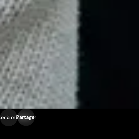
Partager
er à ma liste