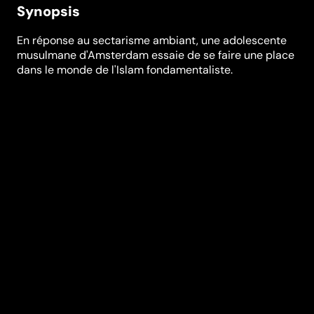
Synopsis
En réponse au sectarisme ambiant, une adolescente
musulmane d'Amsterdam essaie de se faire une place
dans le monde de l'Islam fondamentaliste.
Festivals et récompenses
Filmfest Munich
,
Toronto International Film Festival
,
Göteborg Film Festival
Réalisation
Mijke de Jong
Genres
Drame
Casting
Nora El Koussour
Ilias
Addab
Hassan
Akkouch
Yasemin
Cetinkaya
Husam
Chadat
Sachli
Gholamalizad
Karl