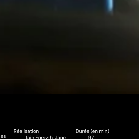
Réalisation
Durée (en min)
ses
Iain Forsyth
,
Jane
97