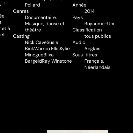
 il
Pollard
Année
Genres
2014
née
Documentaire
,
Pays
s
Musique, danse et
Royaume-Uni
 et à
théâtre
Classification
 et
Casting
tous publics
Nick Cave
Susie
Audio
Bick
Warren Ellis
Kylie
Anglais
Minogue
Blixa
Sous-titres
Bargeld
Ray Winstone
Français,
Néerlandais