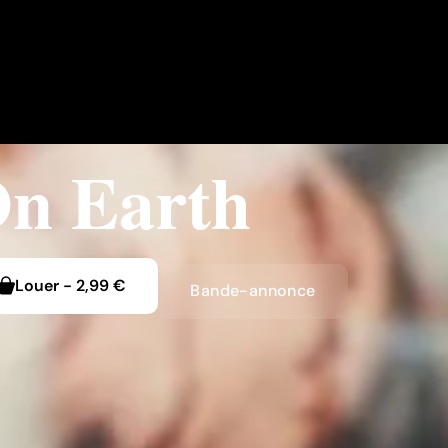
On Earth
Louer
-
2,99 €
Bande-annonce