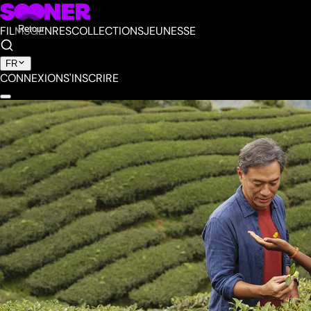
FILMS
Retour
GENRES
COLLECTIONS
JEUNESSE
FR
CONNEXION
S'INSCRIRE