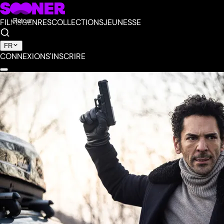
FILMS
Retour
GENRES
COLLECTIONS
JEUNESSE
FR
CONNEXION
S'INSCRIRE