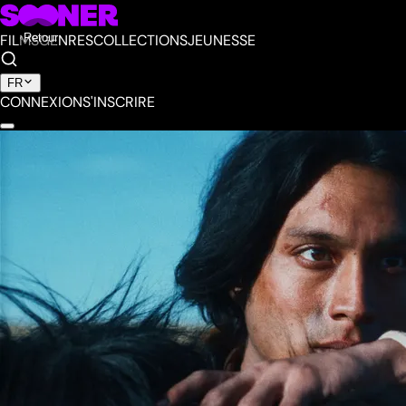
FILMS
Retour
GENRES
COLLECTIONS
JEUNESSE
FR
CONNEXION
S'INSCRIRE