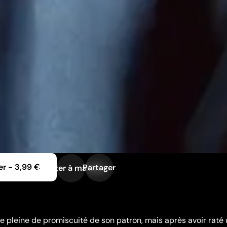
er
-
3,99 €
Partager
Ajouter à ma liste
lle pleine de promiscuité de son patron, mais après avoir raté