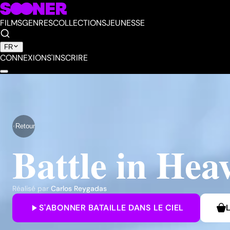
FILMS
GENRES
COLLECTIONS
JEUNESSE
FR
CONNEXION
S'INSCRIRE
Retour
Battle in Hea
Réalisé par
Carlos Reygadas
S'ABONNER
BATAILLE DANS LE CIEL