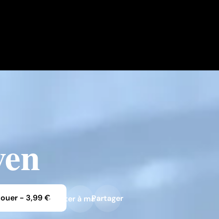
ven
Louer
-
3,99 €
Partager
Ajouter à ma liste