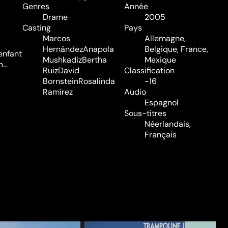
Genres
Année
Drame
2005
Casting
Pays
Marcos
Allemagne,
Hernández
Anapola
Belgique, France,
enfant
Mushkadiz
Bertha
Mexique
...
Ruiz
David
Classification
Bornstein
Rosalinda
-16
Ramírez
Audio
Espagnol
Sous-titres
Néerlandais,
Français