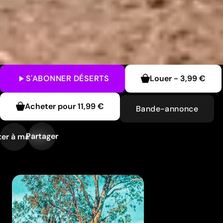
S'ABONNER
DÉSERTS
Louer
-
3,99 €
Acheter pour
11,99 €
Bande-annonce
Partager
er à ma liste