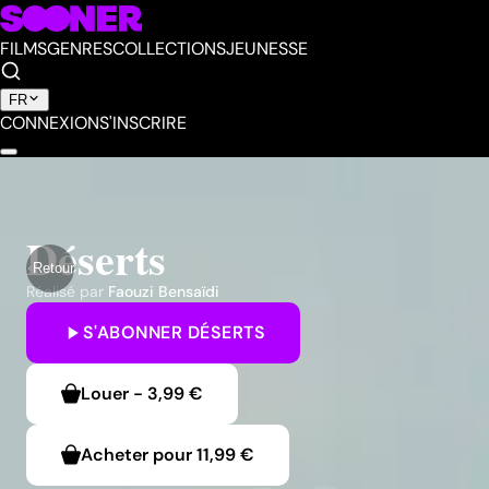
FILMS
GENRES
COLLECTIONS
JEUNESSE
FR
CONNEXION
S'INSCRIRE
Déserts
Retour
Réalisé par
Faouzi Bensaïdi
S'ABONNER
DÉSERTS
Louer
-
3,99 €
Acheter pour
11,99 €