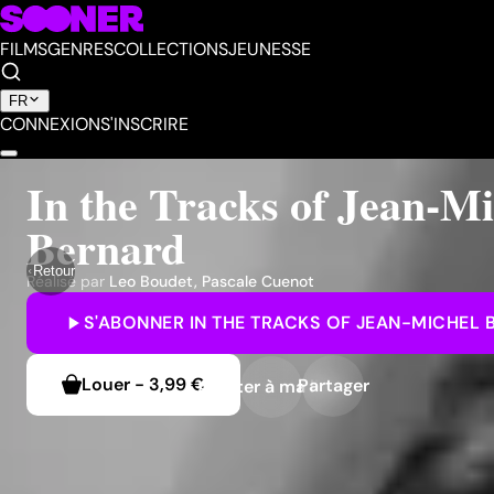
FILMS
GENRES
COLLECTIONS
JEUNESSE
FR
CONNEXION
S'INSCRIRE
In the Tracks of Jean-Mi
Bernard
Retour
Réalisé par
Leo Boudet
,
Pascale Cuenot
S'ABONNER
IN THE TRACKS OF JEAN-MICHEL
Louer
-
3,99 €
Partager
Ajouter à ma liste