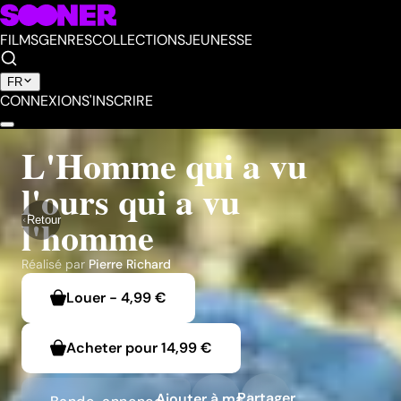
FILMS
GENRES
COLLECTIONS
JEUNESSE
FR
CONNEXION
S'INSCRIRE
L'Homme qui a vu
l'ours qui a vu
l'homme
Retour
Réalisé par
Pierre Richard
Louer
-
4,99 €
Acheter pour
14,99 €
Partager
Ajouter à ma liste