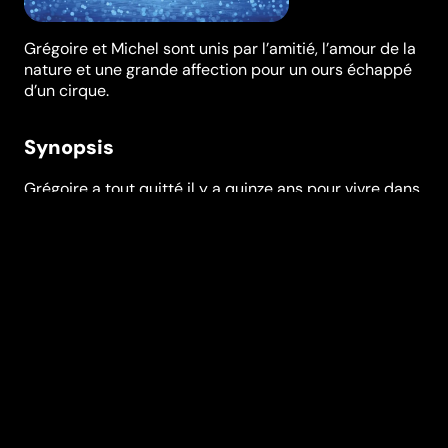
Grégoire et Michel sont unis par l’amitié, l’amour de la
nature et une grande affection pour un ours échappé
d’un cirque.
Synopsis
Grégoire a tout quitté il y a quinze ans pour vivre dans
une modeste cabane de pêcheur. Il passe l’essentiel
de ses journées dans sa barque en compagnie de
Michel, un jeune garçon atteint du syndrome
d’Asperger. Un ours échappé du cirque va venir
perturber leur quotidien. La gendarmerie est sur ses
traces, mais Michel ne veut pas qu’on lui fasse du
mal…
Festivals et récompenses
Festival de Cannes
Réalisation