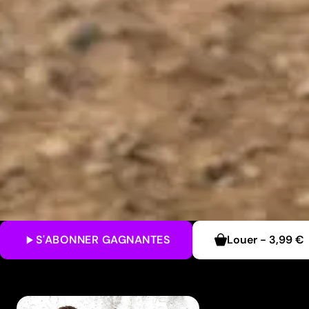
S'ABONNER
GAGNANTES
Louer
-
3,99 €