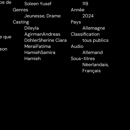
ipe de
Soleen Yusef
119
Genres
Année
Jeunesse
,
Drame
2024
Casting
Pays
Dileyla
Allemagne
Agirman
Andreas
Classification
re que
Döhler
Sherine Ciara
tous publics
Merai
Fatima
Audio
 son
Hamieh
Samira
Allemand
Hamieh
Sous-titres
Néerlandais,
Français