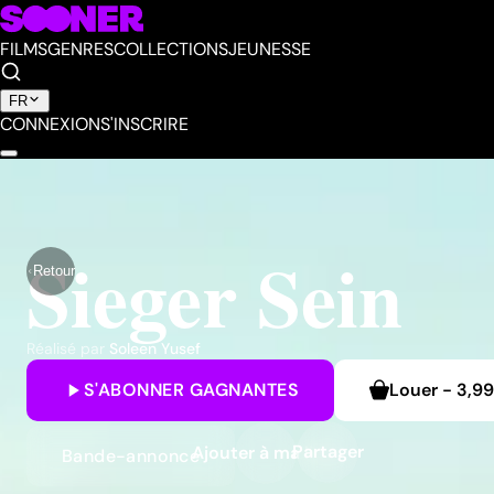
FILMS
GENRES
COLLECTIONS
JEUNESSE
FR
CONNEXION
S'INSCRIRE
Sieger Sein
Retour
Réalisé par
Soleen Yusef
S'ABONNER
GAGNANTES
Louer
-
3,9
Partager
Ajouter à ma liste
Bande-annonce