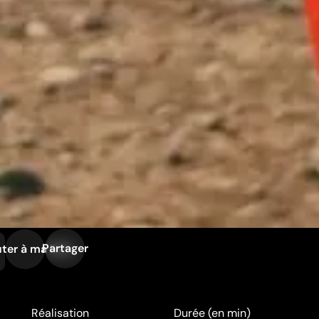
Partager
ter à ma liste
Réalisation
Durée (en min)