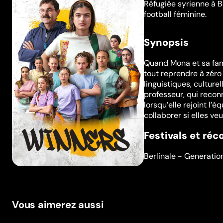
Réfugiée syrienne à B
football féminine.
Synopsis
Quand Mona et sa famil
tout reprendre à zéro n
linguistiques, culture
professeur, qui reconn
lorsqu’elle rejoint l
collaborer si elles ve
Festivals et ré
Berlinale - Generatio
Vous aimerez aussi