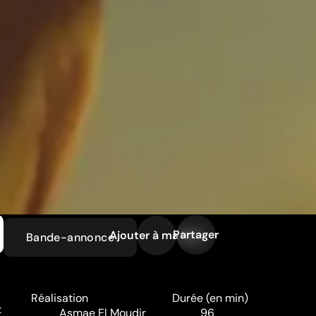
Partager
Ajouter à ma liste
Bande-annonce
Réalisation
Durée (en min)
t
Asmae El Moudir
96