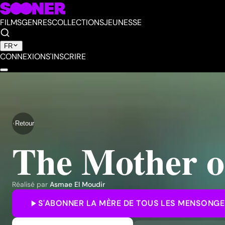
FILMS
GENRES
COLLECTIONS
JEUNESSE
FR
CONNEXION
S'INSCRIRE
Retour
The Mother of 
Réalisé par
Asmae El Moudir
S'ABONNER
LA MÈRE DE TOUS LES MENSONGE