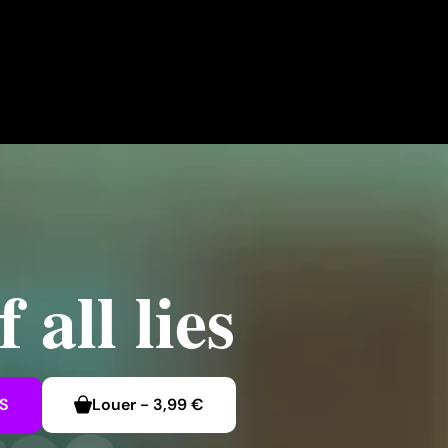
all lies
S
Louer
-
3,99 €