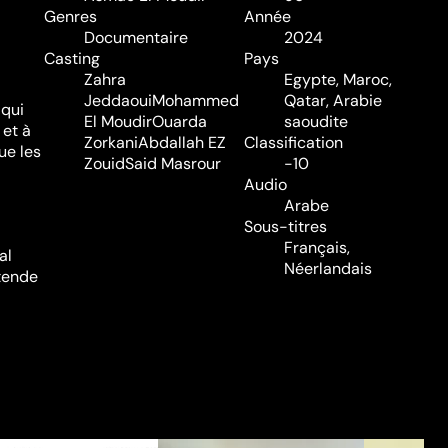
Genres
Année
Documentaire
2024
Casting
Pays
Zahra
Egypte, Maroc,
Jeddaoui
Mohammed
Qatar, Arabie
 qui
El Moudir
Ouarda
saoudite
 et à
Zorkani
Abdallah EZ
Classification
ue les
Zouid
Said Masrour
-10
Audio
Arabe
Sous-titres
Français,
al
Néerlandais
tende