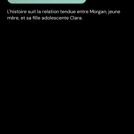
L'histoire suit la relation tendue entre Morgan, jeune
mère, et sa fille adolescente Clara.
Synopsis
Morgan Grant et sa fille Clara explorent ce qui reste
après un accident dévastateur qui révèle une trahison
choquante et les force à affronter des secrets de
famille, à redéfinir l'amour et à se redécouvrir.
Réalisation
Josh Boone
Genres
Romance
,
Drame
Casting
Mckenna
Grace
Mason
Thames
Allison
Williams
Dave
Franco
Willa