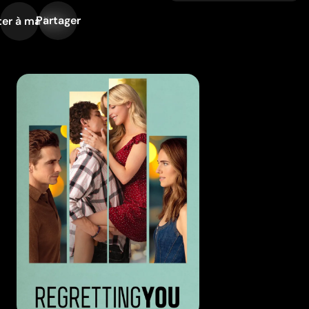
Partager
er à ma liste