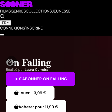
FILMS
GENRES
COLLECTIONS
JEUNESSE
FR
CONNEXION
S'INSCRIRE
On Falling
Retour
Réalisé par
Laura Carreira
S'ABONNER
ON FALLING
Louer
-
3,99 €
Acheter pour
11,99 €