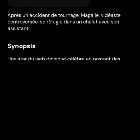
Après un accident de tournage, Magalie, vidéaste
controversée, se réfugie dans un chalet avec son
assistant.
Synopsis
Une star du web devenue célèbre en postant des
contenus choc sur les réseaux sociaux, qui, après un
accident grave survenu sur le tournage de l’une des
vidéos, décide de s’isoler dans un chalet à la
montagne avec son assistant personnel pour faire un
break.
Festivals et récompenses
BRIFF
Réalisation
Quentin Dupieux
Genres