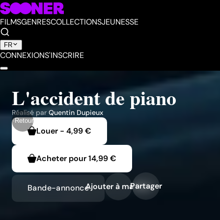
FILMS
GENRES
COLLECTIONS
JEUNESSE
FR
CONNEXION
S'INSCRIRE
L'accident de piano
Réalisé par
Quentin Dupieux
Retour
Louer
-
4,99 €
Acheter pour
14,99 €
Partager
Ajouter à ma liste
Bande-annonce