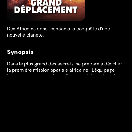
Des Africains dans l'espace à la conquête d'une
nouvelle planète.
Synopsis
Dans le plus grand des secrets, se prépare à décoller
la première mission spatiale africaine ! L'équipage,
issu du continent et de sa diaspora, doit explorer la
planète « NARDAL », afin d'évaluer la possibilité d'y
ramener tous les Africains si jamais la Terre devenait
inhabitable. Le problème, c'est que le voyage sera
long. Très long. Et que la plus grande inconnue des
missions interstellaires demeure l'entente entre les
astronautes...
Festivals et récompenses