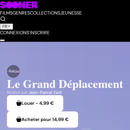
FILMS
GENRES
COLLECTIONS
JEUNESSE
FR
CONNEXION
S'INSCRIRE
Retour
Le Grand Déplacement
Réalisé par
Jean-Pascal Zadi
Louer
-
4,99 €
Acheter pour
14,99 €