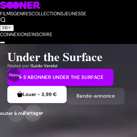
FILMS
GENRES
COLLECTIONS
JEUNESSE
FR
CONNEXION
S'INSCRIRE
Under the Surface
Réalisé par
Guido Verelst
Retour
S'ABONNER
UNDER THE SURFACE
Louer
-
3,99 €
Bande-annonce
Partager
outer à ma liste