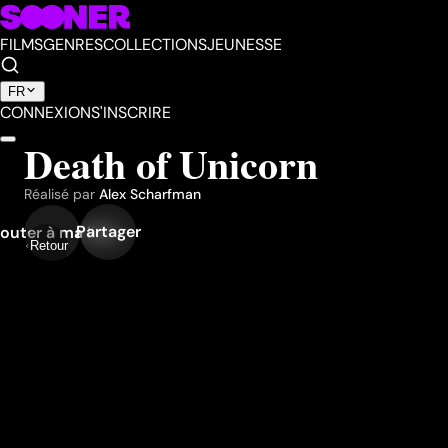
FILMS
GENRES
COLLECTIONS
JEUNESSE
FR
CONNEXION
S'INSCRIRE
Death of Unicorn
Réalisé par
Alex Scharfman
Partager
outer à ma liste
Retour