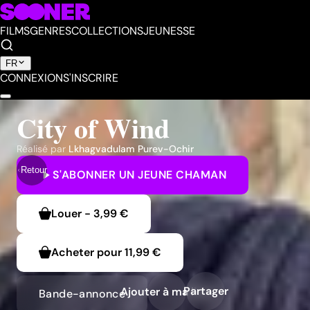
FILMS
GENRES
COLLECTIONS
JEUNESSE
FR
CONNEXION
S'INSCRIRE
City of Wind
Réalisé par
Lkhagvadulam Purev-Ochir
Retour
S'ABONNER
UN JEUNE CHAMAN
Louer
-
3,99 €
Acheter pour
11,99 €
Partager
Ajouter à ma liste
Bande-annonce