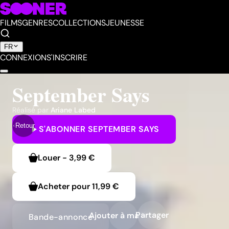
FILMS
GENRES
COLLECTIONS
JEUNESSE
FR
CONNEXION
S'INSCRIRE
September Says
Réalisé par
Ariane Labed
Retour
S'ABONNER
SEPTEMBER SAYS
Louer
-
3,99 €
Acheter pour
11,99 €
Partager
Ajouter à ma liste
Bande-annonce