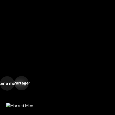
Partager
er à ma liste