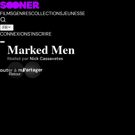
FILMS
GENRES
COLLECTIONS
JEUNESSE
FR
CONNEXION
S'INSCRIRE
Marked Men
Réalisé par
Nick Cassavetes
Partager
outer à ma liste
Retour