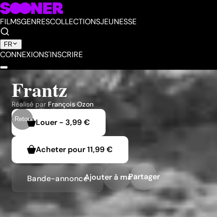
FILMS
GENRES
COLLECTIONS
JEUNESSE
FR
CONNEXION
S'INSCRIRE
Frantz
Réalisé par
François Ozon
Retour
Louer
-
3,99 €
Acheter pour
11,99 €
Partager
Ajouter à ma liste
Bande-annonce