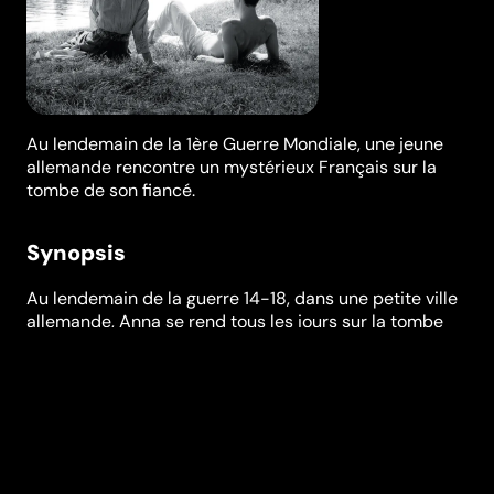
Au lendemain de la 1ère Guerre Mondiale, une jeune
allemande rencontre un mystérieux Français sur la
tombe de son fiancé.
Synopsis
Au lendemain de la guerre 14-18, dans une petite ville
allemande, Anna se rend tous les jours sur la tombe
de son fiancé, Frantz, mort sur le front en France. Mais
ce jour-là, un jeune Français, Adrien, est venu se
recueillir sur la tombe de son ami allemand. Cette
présence à la suite de la défaite allemande va
provoquer des réactions passionnelles dans la ville.
Festivals et récompenses