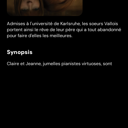
Admises à l'université de Karlsruhe, les soeurs Vallois
portent ainsi le rêve de leur père qui a tout abandonné
pour faire d'elles les meilleures.
Synopsis
Claire et Jeanne, jumelles pianistes virtuoses, sont
admises dans une prestigieuse université de musique
dirigée par l’intraitable professeur Klaus Lenhardt.
Elles portent ainsi l’ambition de leur père qui a tout
sacrifié pour faire d’elles les meilleures. Mais, une
maladie orpheline, fragilise peu à peu leurs mains, et
compromet brusquement leur ascension. Refusant de
renoncer à leur rêve, elles vont devoir se battre et se
réinventer pour devenir, plus que jamais, prodigieuses.
D’après une histoire vraie.
Réalisation