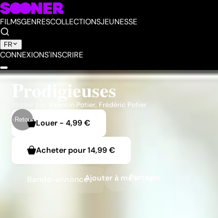
FILMS
GENRES
COLLECTIONS
JEUNESSE
FR
CONNEXION
S'INSCRIRE
Prodigieuses
Réalisé par
Valentin Potier
,
Frédéric Potier
Retour
Louer
-
4,99 €
Acheter pour
14,99 €
Partager
Ajouter à ma liste
Bande-annonce